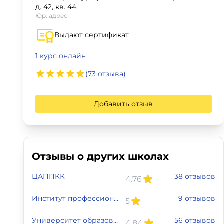
д. 42, кв. 44
Для детей
Юр. адрес
Выдают сертификат
Красота, здоровье, фитнес
1 курс онлайн
Психология и саморазвитие
(73 отзыва)
Прочее
Добавить отзыв
Репетиторы
Тесты на профориентацию
Отзывы о других школах
ЦАППКК
38 отзывов
4.76
Институт профессионального образования
9 отзывов
5
Университет образовательной медицины
56 отзывов
4.84