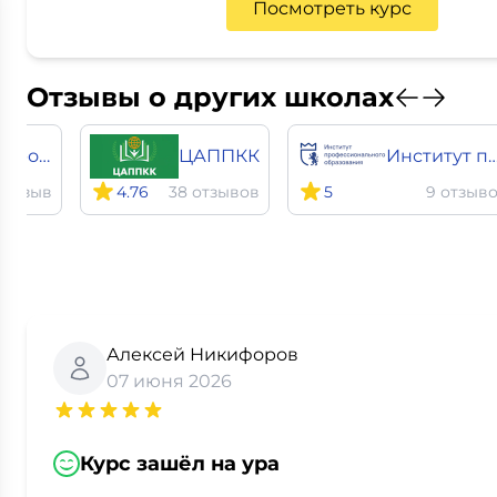
Посмотреть курс
Отзывы о других школах
Международная школа профессий
ЦАППКК
Институт профессионального обра
1 отзыв
4.76
38 отзывов
5
9 отзыв
Алексей Никифоров
07 июня 2026
Курс зашёл на ура