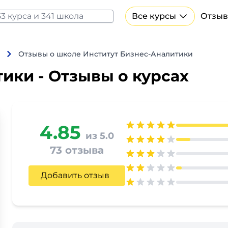
Все курсы
Отзыв
Все курсы Нейросеть и ИИ
Курсы по искусственному интеллекту
Отзывы о школе Институт Бизнес-Аналитики
Курсы по нейросетям
ики - Отзывы о курсах
Бесплатно
4.85
из 5.0
73 отзыва
Добавить отзыв