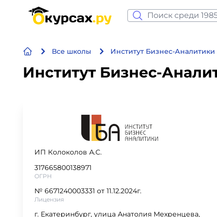
Нейросеть и ИИ
Все школы
Институт Бизнес-Аналитики
Программирование
Институт Бизнес-Аналит
Бизнес и финансы
Дизайн
Аналитика
ИП Колоколов А.С.
Видео, фото, аудио
317665800138971
ОГРН
Маркетинг
№ 6671240003331 от 11.12.2024г.
Лицензия
Иностранный язык
г. Екатеринбург, улица Анатолия Мехренцева,