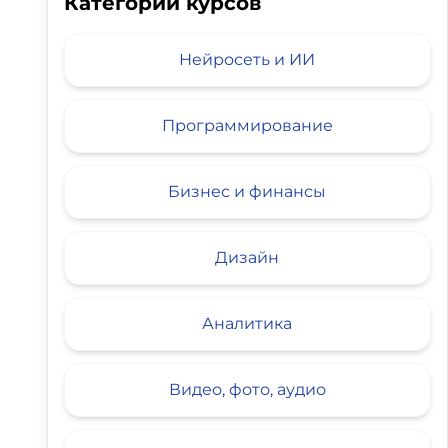
Категории курсов
Нейросеть и ИИ
Программирование
BONNIE&SLIDE
Логомашина
тзывов
4.85
85 отзывов
4.51
10
Бизнес и финансы
Дизайн
Аналитика
Видео, фото, аудио