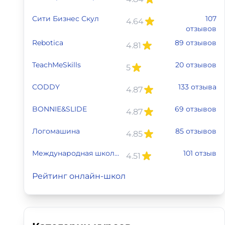
Сити Бизнес Скул
107
4.64
отзывов
Rebotica
89 отзывов
4.81
TeachMeSkills
20 отзывов
5
CODDY
133 отзыва
4.87
BONNIE&SLIDE
69 отзывов
4.87
Логомашина
85 отзывов
4.85
Международная школа профессий
101 отзыв
4.51
Рейтинг онлайн-школ