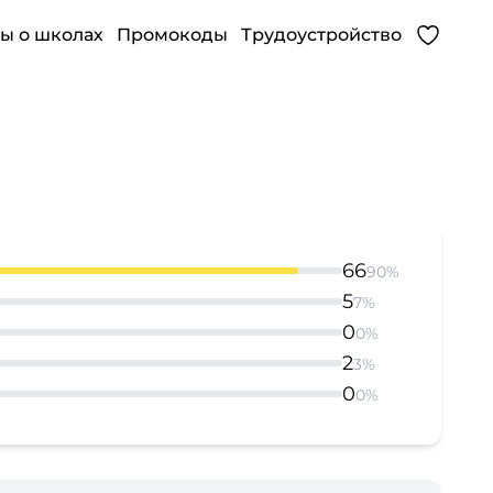
ы о школах
Промокоды
Трудоустройство
66
90%
5
7%
0
0%
2
3%
0
0%