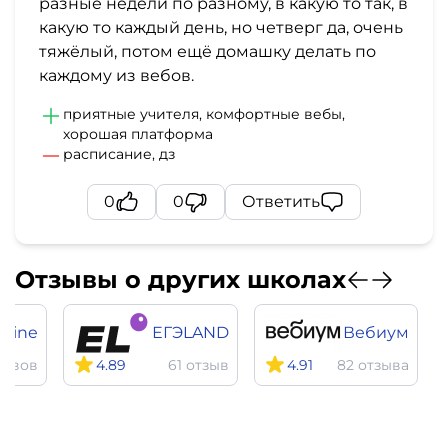
разные недели по разному, в какую то так, в
какую то каждый день, но четверг да, очень
тяжёлый, потом ещё домашку делать по
каждому из вебов.
приятные учителя, комфортные вебы,
хорошая платформа
расписание, дз
0
0
Ответить
Отзывы о других школах
nline
ЕГЭLAND
Вебиум
зывов
4.89
61 отзыв
4.91
82 отзыва