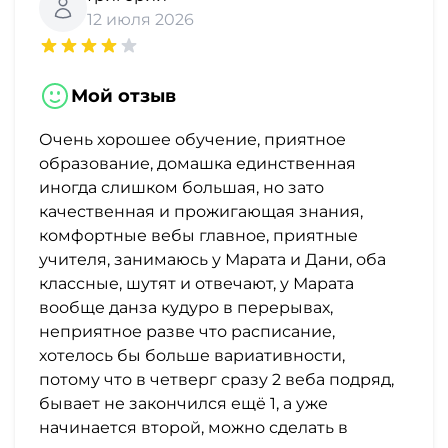
и
12 июля 2026
саморазвитие
Прочее
Мой отзыв
Репетиторы
Очень хорошее обучение, приятное
образование, домашка единственная
иногда слишком большая, но зато
Тесты
качественная и прожигающая знания,
на
комфортные вебы главное, приятные
профориентацию
учителя, занимаюсь у Марата и Дани, оба
классные, шутят и отвечают, у Марата
вообще данза кудуро в перерывах,
неприятное разве что расписание,
хотелось бы больше вариативности,
потому что в четверг сразу 2 веба подряд,
бывает не закончился ещё 1, а уже
начинается второй, можно сделать в