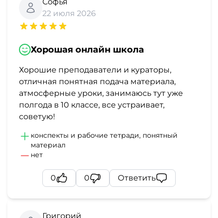
фото,
Софья
22 июля 2026
аудио
Маркетинг
Хорошая онлайн школа
Иностранный
Хорошие преподаватели и кураторы,
язык
отличная понятная подача материала,
атмосферные уроки, занимаюсь тут уже
полгода в 10 классе, все устраивает,
Для
советую!
детей
конспекты и рабочие тетради, понятный
материал
Красота,
нет
здоровье,
0
0
Ответить
фитнес
Психология
Григорий