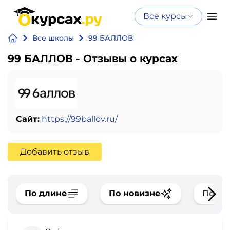
Все курсы
Нейросеть
Все курсы
Все школы
99 БАЛЛОВ
Нейросеть и ИИ
и ИИ
99 БАЛЛОВ - Отзывы о курсах
Курсы по
Программирование
искусственному
интеллекту
Бизнес
Курсы по нейросетям
и
Бесплатно
Сайт:
https://99ballov.ru/
финансы
Добавить отзыв
Дизайн
Аналитика
По длине
По новизне
По оц
Видео,