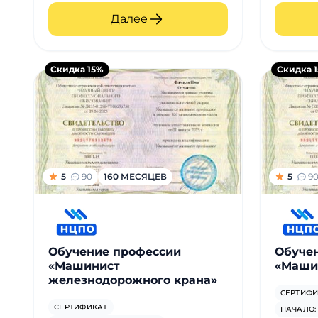
Далее
Скидка 15%
Скидка 
5
90
160 МЕСЯЦЕВ
5
9
Обучение профессии
Обуче
«Машинист
«Маши
железнодорожного крана»
СЕРТИФИ
СЕРТИФИКАТ
НАЧАЛО: