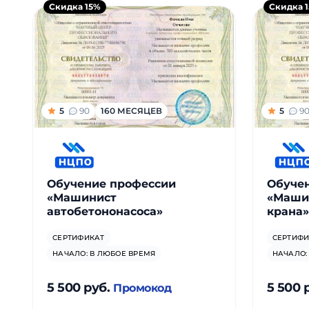
Скидка 15%
Скидка 
5
90
160 МЕСЯЦЕВ
5
9
Обучение профессии
Обуче
«Машинист
«Маши
автобетононасоса»
крана»
СЕРТИФИКАТ
СЕРТИФИ
НАЧАЛО: В ЛЮБОЕ ВРЕМЯ
НАЧАЛО:
5 500 руб.
5 500 
Промокод