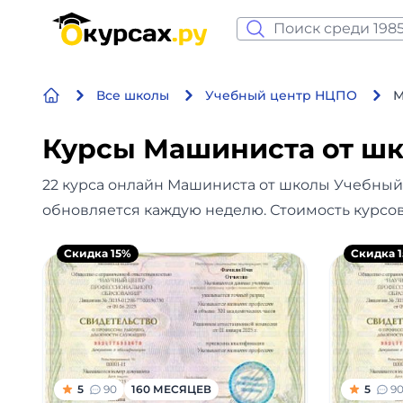
Нейросеть и ИИ
Все школы
Учебный центр НЦПО
М
Программирование
Курсы Машиниста от ш
Бизнес и финансы
22 курса онлайн Машиниста от школы Учебный
Дизайн
обновляется каждую неделю. Стоимость курсов
Аналитика
Скидка 15%
Скидка 
Видео, фото, аудио
Маркетинг
Иностранный язык
5
90
160 МЕСЯЦЕВ
5
9