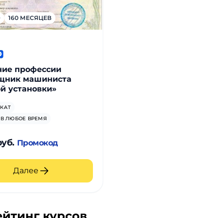
0
160 МЕСЯЦЕВ
ние профессии
щник машиниста
й установки»
КАТ
 В ЛЮБОЕ ВРЕМЯ
руб.
Промокод
Далее
ейтинг курсов