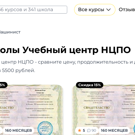
Все курсы
Отзыв
Все курсы Нейросеть и ИИ
Курсы по искусственному интеллекту
ашинист
Курсы по нейросетям
Бесплатно
колы Учебный центр НЦПО
 центр НЦПО - сравните цену, продолжительность и
 5500 рублей.
15%
Скидка 15%
0
160 МЕСЯЦЕВ
5
90
160 МЕСЯЦЕВ