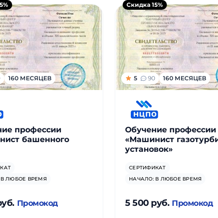
15%
Скидка 15%
0
160 МЕСЯЦЕВ
5
90
160 МЕСЯЦЕВ
ние профессии
Обучение профессии
нист башенного
«Машинист газотурб
установок»
КАТ
СЕРТИФИКАТ
 В ЛЮБОЕ ВРЕМЯ
НАЧАЛО: В ЛЮБОЕ ВРЕМЯ
руб.
5 500 руб.
Промокод
Промокод