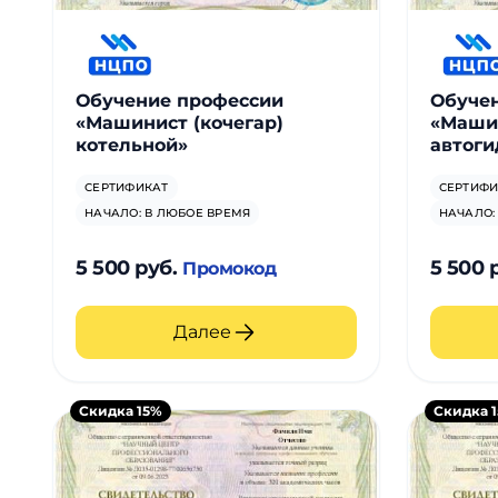
Для детей
Красота, здоровье, фитнес
Обучение профессии
Обуче
«Машинист (кочегар)
«Маши
Психология и саморазвитие
котельной»
автог
СЕРТИФИКАТ
СЕРТИФИ
Прочее
НАЧАЛО: В ЛЮБОЕ ВРЕМЯ
НАЧАЛО:
Репетиторы
5 500 руб.
5 500 
Промокод
Тесты на профориентацию
Далее
Скидка 15%
Скидка 