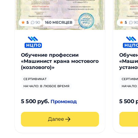
5
90
160 МЕСЯЦЕВ
5
9
Обучение профессии
Обуче
«Машинист крана мостового
«Маши
(козлового)»
устано
СЕРТИФИКАТ
СЕРТИФИ
НАЧАЛО: В ЛЮБОЕ ВРЕМЯ
НАЧАЛО:
5 500 руб.
5 500 
Промокод
Далее