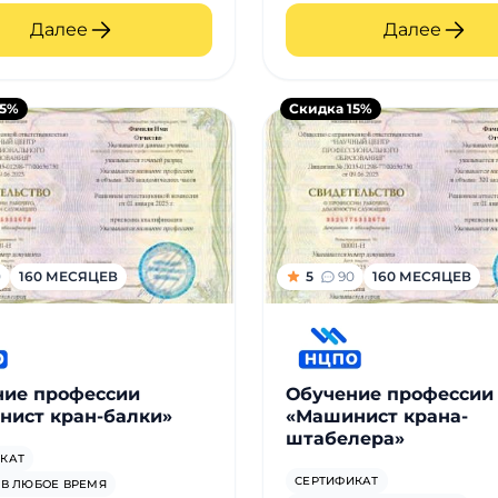
Далее
Далее
15%
Скидка 15%
0
160 МЕСЯЦЕВ
5
90
160 МЕСЯЦЕВ
ние профессии
Обучение профессии
нист кран-балки»
«Машинист крана-
штабелера»
КАТ
СЕРТИФИКАТ
 В ЛЮБОЕ ВРЕМЯ