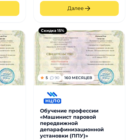
Далее
Скидка 15%
5
90
160 МЕСЯЦЕВ
Обучение профессии
«Машинист паровой
передвижной
депарафинизационной
установки (ППУ)»