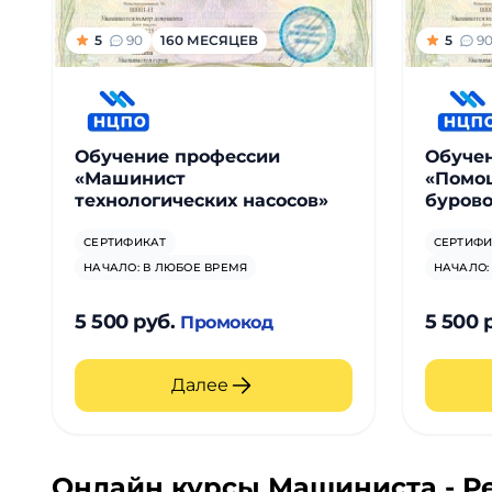
5
90
160 МЕСЯЦЕВ
5
9
Обучение профессии
Обуче
«Машинист
«Помо
технологических насосов»
бурово
СЕРТИФИКАТ
СЕРТИФИ
НАЧАЛО: В ЛЮБОЕ ВРЕМЯ
НАЧАЛО:
5 500 руб.
5 500 
Промокод
Далее
Онлайн курсы Машиниста - Р