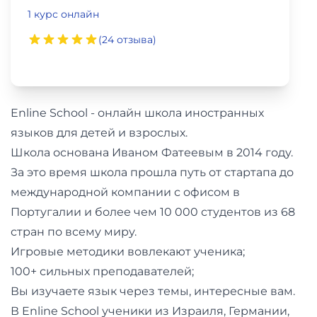
фото,
1 курс онлайн
аудио
(24 отзыва)
Маркетинг
Иностранный
Enline School - онлайн школа иностранных
язык
языков для детей и взрослых.
Школа основана Иваном Фатеевым в 2014 году.
Для
За это время школа прошла путь от стартапа до
детей
международной компании с офисом в
Португалии и более чем 10 000 студентов из 68
Красота,
стран по всему миру.
здоровье,
Игровые методики вовлекают ученика;
фитнес
100+ сильных преподавателей;
Вы изучаете язык через темы, интересные вам.
Психология
В Enline School ученики из Израиля, Германии,