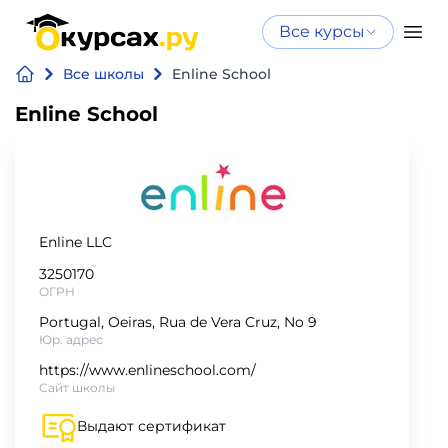
Все курсы
Нейросеть
Все курсы
Все школы
Enline School
Нейросеть и ИИ
и ИИ
Enline School
Курсы по
Программирование
искусственному
интеллекту
Бизнес
Курсы по нейросетям
и
Бесплатно
Enline LLC
финансы
3250170
ОГРН
Дизайн
Portugal, Oeiras, Rua de Vera Cruz, No 9
Юр. адрес
Аналитика
https://www.enlineschool.com/
Сайт школы
Видео,
Выдают сертификат