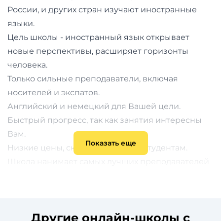
и
России, и других стран изучают иностранные
саморазвитие
языки.
Цель школы - иностранный язык открывает
Прочее
новые перспективы, расширяет горизонты
человека.
Репетиторы
Только сильные преподаватели, включая
носителей и экспатов.
Тесты
Английский и немецкий для Вашей цели.
на
Быстрый прогресс, так как занятия интересны
профориентацию
Вам.
Показать еще
Низкие цены, скидка 10% новым студентам.
Школа нанимает самых лучших преподавателей
со всех уголков планеты.
Другие онлайн-школы с