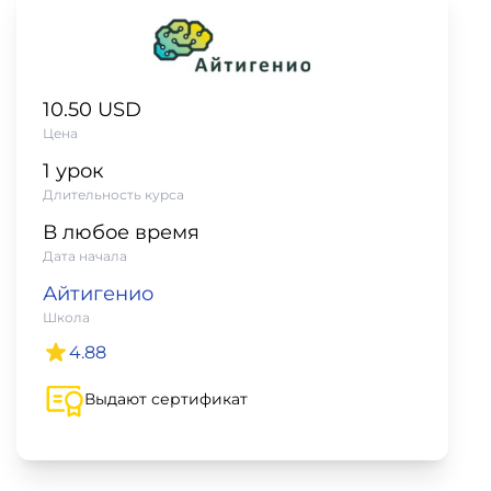
фото,
аудио
Маркетинг
10.50 USD
Цена
Иностранный
1 урок
язык
Длительность курса
В любое время
Для
Дата начала
детей
Айтигенио
Школа
Красота,
4.88
здоровье,
Выдают сертификат
фитнес
Психология