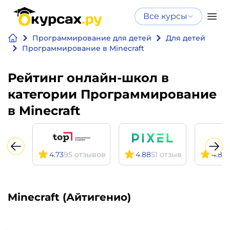
Все курсы
Нейросеть
Все курсы
Программирование для детей
Для детей
Нейросеть и ИИ
и ИИ
Программирование в Minecraft
Курсы по
Программирование
Рейтинг онлайн-школ в
искусственному
интеллекту
категории Программирование
Бизнес
Курсы по нейросетям
в Minecraft
и
Бесплатно
финансы
4.73
95 отзывов
4.88
51 отзыв
4.87
Дизайн
Аналитика
Minecraft (Айтигенио)
Видео,