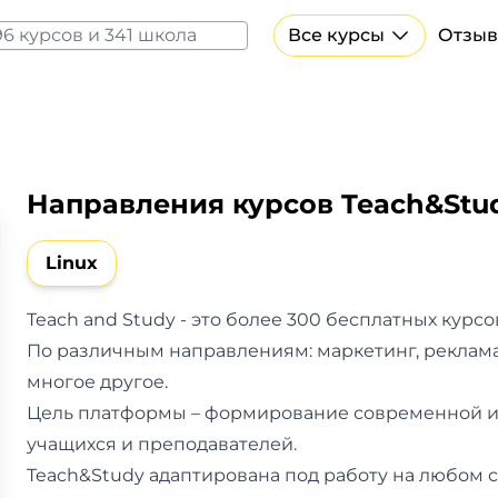
Все курсы
Отзыв
Все курсы Нейросеть и ИИ
Курсы по искусственному интеллекту
Курсы по нейросетям
Бесплатно
Направления курсов Teach&Stu
Linux
Teach and Study - это более 300 бесплатных курсо
По различным направлениям: маркетинг, реклама
многое другое.
Цель платформы – формирование современной и
учащихся и преподавателей.
Teach&Study адаптирована под работу на любом 