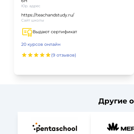
6Н
Юр. адрес
Для детей
https://teachandstudy.ru/
Сайт школы
Красота, здоровье, фитнес
Выдают сертификат
Психология и саморазвитие
20 курсов онлайн
Прочее
(9 отзывов)
Репетиторы
Тесты на профориентацию
Другие о