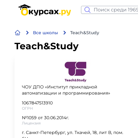
Нейросеть и ИИ
Все школы
Teach&Study
Программирование
Teach&Study
Бизнес и финансы
Дизайн
Аналитика
ЧОУ ДПО «Институт прикладной
автоматизации и программирования»
Видео, фото, аудио
1067847513910
ОГРН
Маркетинг
№1059 от 30.06.2014г.
Лицензия
Иностранный язык
г. Санкт-Петербург, ул. Ткачей, 18, лит В, пом.