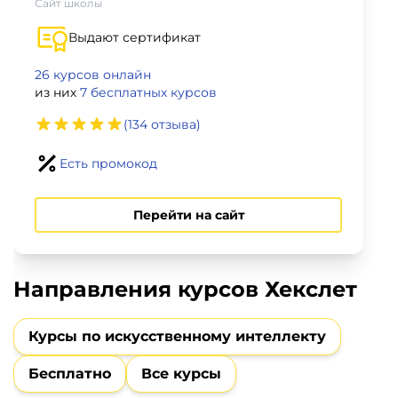
фото,
Сайт школы
аудио
Выдают сертификат
Маркетинг
26 курсов онлайн
из них
7 бесплатных курсов
Иностранный
(134 отзыва)
язык
Есть промокод
Для
Перейти на сайт
детей
Красота,
Направления курсов Хекслет
здоровье,
фитнес
Курсы по искусственному интеллекту
Психология
Бесплатно
Все курсы