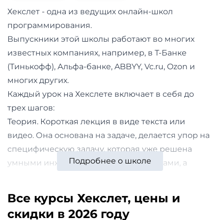
и
Хекслет - одна из ведущих онлайн-школ
саморазвитие
программирования.
Выпускники этой школы работают во многих
Прочее
известных компаниях, например, в Т-Банке
(Тинькофф), Альфа-банке, ABBYY, Vc.ru, Ozon и
Репетиторы
многих других.
Тесты
Каждый урок на Хекслете включает в себя до
трех шагов:
на
Теория. Короткая лекция в виде текста или
профориентацию
видео. Она основана на задаче, делается упор на
специфическую задачу, которая уже решена
Подробнее о школе
умными инженерами и программистами, а
затем идет путь по их шагам, чтобы понять
решение.
Все курсы Хекслет, цены и
Тест. Проверка вашего понимания. Вопросы
скидки в 2026 году
теста нацелены на понимание концепции, а не