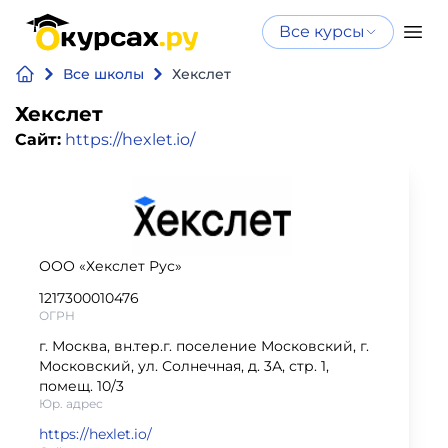
Все курсы
Нейросеть
Все курсы
Все школы
Хекслет
Нейросеть и ИИ
и ИИ
Хекслет
Курсы по
Сайт:
https://hexlet.io/
Программирование
искусственному
интеллекту
Бизнес
Курсы по нейросетям
и
Бесплатно
финансы
ООО «Хекслет Рус»
1217300010476
Дизайн
ОГРН
г. Москва, вн.тер.г. поселение Московский, г.
Аналитика
Московский, ул. Солнечная, д. 3А, стр. 1,
помещ. 10/3
Юр. адрес
Видео,
https://hexlet.io/