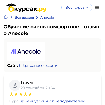
Все курсы
Нейросеть
Все курсы
Все школы
Anecole
Нейросеть и ИИ
и ИИ
Обучение очень комфортное - отзыв
Курсы по
о Anecole
Программирование
искусственному
интеллекту
Бизнес
Курсы по нейросетям
и
Бесплатно
финансы
Сайт:
https://anecole.com/
Дизайн
Таисия
Аналитика
29 сентября 2024
Видео,
Курс:
Французский с преподавателем