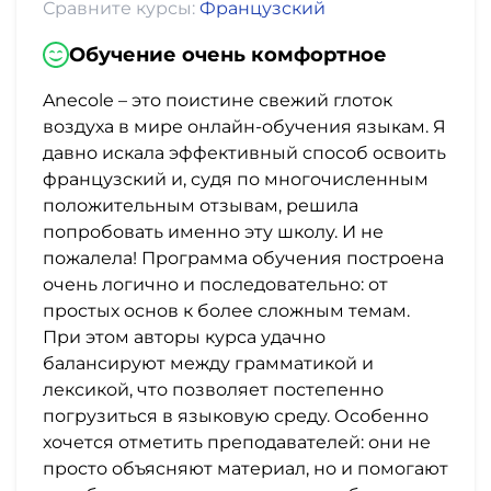
фото,
Сравните курсы:
Французский
аудио
Обучение очень комфортное
Маркетинг
Anecole – это поистине свежий глоток
воздуха в мире онлайн-обучения языкам. Я
Иностранный
давно искала эффективный способ освоить
французский и, судя по многочисленным
язык
положительным отзывам, решила
попробовать именно эту школу. И не
Для
пожалела! Программа обучения построена
детей
очень логично и последовательно: от
простых основ к более сложным темам.
Красота,
При этом авторы курса удачно
балансируют между грамматикой и
здоровье,
лексикой, что позволяет постепенно
фитнес
погрузиться в языковую среду. Особенно
хочется отметить преподавателей: они не
Психология
просто объясняют материал, но и помогают