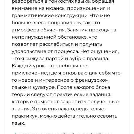
и
разобраться в тонкостях языка, обращая
внимание на нюансы произношения и
саморазвитие
грамматические конструкции. Что мне
больше всего понравилось, так это
Прочее
атмосфера обучения. Занятия проходят в
непринужденной обстановке, что
Репетиторы
позволяет расслабиться и получать
удовольствие от процесса. Нет ощущения,
Тесты
что я сижу за партой и зубрю правила.
Каждый урок – это небольшое
на
приключение, где я открываю для себя что-
профориентацию
то новое и интересное о французском
языке и культуре. После каждого блока
теории следуют практические задания,
которые помогают закрепить полученные
знания. Это очень важно, ведь только
практикуя, можно действительно освоить
язык.