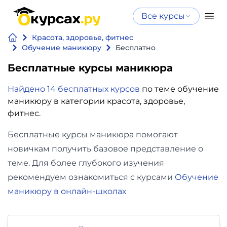
Все курсы
Нейросеть
Все курсы
Красота, здоровье, фитнес
Нейросеть и ИИ
и ИИ
Обучение маникюру
Бесплатно
Курсы по
Бесплатные курсы маникюра
Программирование
искусственному
интеллекту
Найдено 14 бесплатных курсов
по теме обучение
Бизнес
маникюру в категории красота, здоровье,
Курсы по нейросетям
фитнес.
и
Бесплатно
финансы
Бесплатные курсы маникюра помогают
новичкам получить базовое представление о
Дизайн
теме. Для более глубокого изучения
рекомендуем ознакомиться с курсами
Обучение
Аналитика
маникюру в онлайн-школах
Видео,