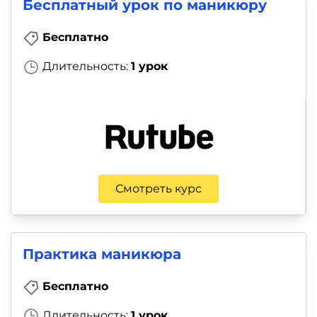
фото,
Бесплатный урок по маникюру
аудио
Бесплатно
Маркетинг
Длительность:
1 урок
Иностранный
язык
Для
детей
Смотреть курс
Красота,
здоровье,
Практика маникюра
фитнес
Бесплатно
Психология
Длительность:
1 урок