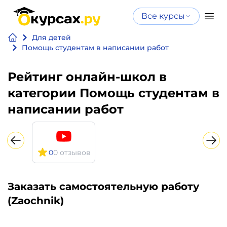
Все курсы
Нейросеть
Все курсы
Для детей
Нейросеть и ИИ
и ИИ
Помощь студентам в написании работ
Курсы по
Программирование
Рейтинг онлайн-школ в
искусственному
интеллекту
категории Помощь студентам в
Бизнес
Курсы по нейросетям
написании работ
и
Бесплатно
финансы
0
0 отзывов
Дизайн
Аналитика
Заказать самостоятельную работу
(Zaochnik)
Видео,