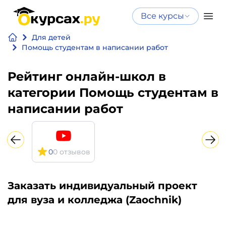
Все курсы
Нейросеть
Все курсы
Для детей
Нейросеть и ИИ
и ИИ
Помощь студентам в написании работ
Курсы по
Программирование
Рейтинг онлайн-школ в
искусственному
интеллекту
категории Помощь студентам в
Бизнес
Курсы по нейросетям
написании работ
и
Бесплатно
финансы
0
0 отзывов
Дизайн
Аналитика
Заказать индивидуальный проект
для вуза и колледжа (Zaochnik)
Видео,