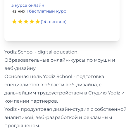
фото,
3 курса онлайн
аудио
из них
1 бесплатный курс
(14 отзывов)
Маркетинг
Иностранный
язык
Yodiz School - digital education.
Образовательные онлайн-курсы по моушн и
Для
веб-дизайну.
детей
Основная цель Yodiz School - подготовка
специалистов в области веб-дизайна, с
Красота,
дальнейшим трудоустройством в Студию Yodiz и
здоровье,
компании партнеров.
фитнес
Yodiz - продуктовая дизайн-студия с собственной
аналитикой, веб-разработкой и рекламным
Психология
продакшеном.