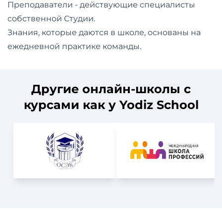
и
Преподаватели - действующие специалисты
саморазвитие
собственной Студии.
Знания, которые даются в школе, основаны на
Прочее
ежедневной практике команды.
Репетиторы
Другие онлайн-школы с
Тесты
курсами как у Yodiz School
на
профориентацию