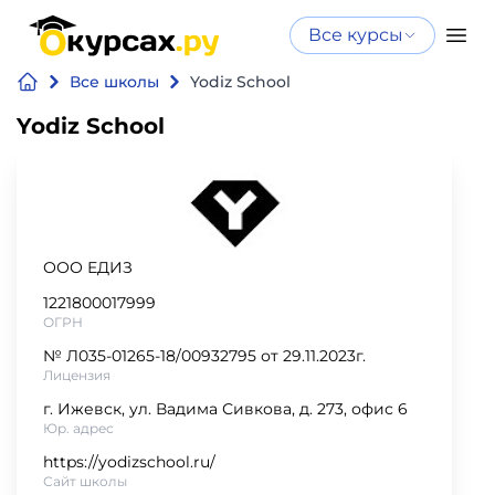
Все курсы
Нейросеть
Все курсы
Все школы
Yodiz School
Нейросеть и ИИ
и ИИ
Yodiz School
Курсы по
Программирование
искусственному
интеллекту
Бизнес
Курсы по нейросетям
и
Бесплатно
ООО ЕДИЗ
финансы
1221800017999
ОГРН
Дизайн
№ Л035-01265-18/00932795 от 29.11.2023г.
Лицензия
Аналитика
г. Ижевск, ул. Вадима Сивкова, д. 273, офис 6
Юр. адрес
Видео,
https://yodizschool.ru/
Сайт школы