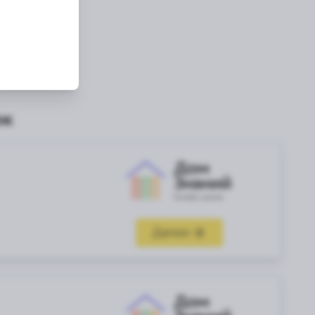
ок
Далее