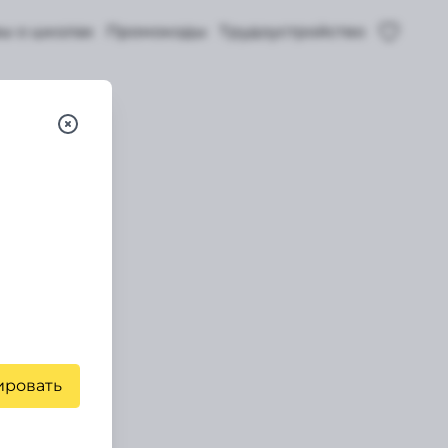
ы о школах
Промокоды
Трудоустройство
ировать