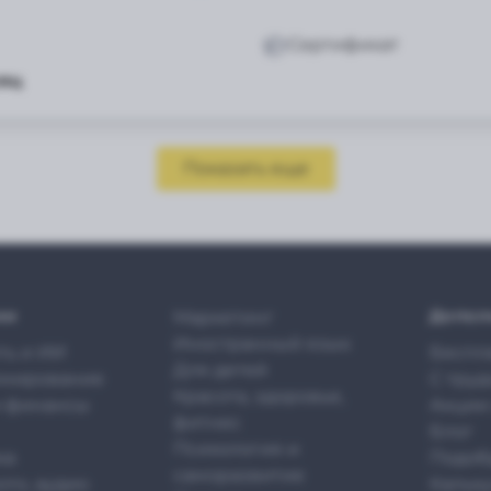
Сертификат
сяц
Показать еще
ии
Допол
Маркетинг
Иностранный язык
ть и ИИ
Беспл
Для детей
мирование
С тру
Красота, здоровье,
и финансы
Акции
фитнес
Блог
Психология и
ка
Подоб
саморазвитие
ото, аудио
Кальк