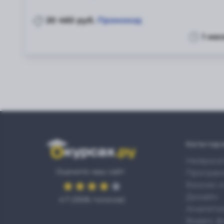
20 460 руб.
Промокод
1 ме
Категор
Нейросе
Оцените наш сайт
Програм
Бизнес 
Дизайн
4.7
(
3306
голосов)
Аналити
Видео, ф