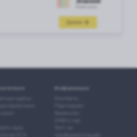
Далее
нительно
Информация
атные курсы
Контакты
доустройством
Партнерам
 школ
Вакансии
СМИ о нас
рать курс
Тест на
улятор ЕГЭ
профориентацию