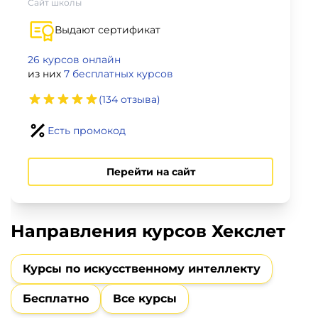
фото,
Сайт школы
аудио
Выдают сертификат
Маркетинг
26 курсов онлайн
из них
7 бесплатных курсов
Иностранный
(134 отзыва)
язык
Есть промокод
Для
Перейти на сайт
детей
Красота,
Направления курсов Хекслет
здоровье,
фитнес
Курсы по искусственному интеллекту
Психология
Бесплатно
Все курсы