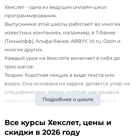
и
Хекслет - одна из ведущих онлайн-школ
саморазвитие
программирования.
Выпускники этой школы работают во многих
Прочее
известных компаниях, например, в Т-Банке
(Тинькофф), Альфа-банке, ABBYY, Vc.ru, Ozon и
Репетиторы
многих других.
Тесты
Каждый урок на Хекслете включает в себя до
трех шагов:
на
Теория. Короткая лекция в виде текста или
профориентацию
видео. Она основана на задаче, делается упор на
специфическую задачу, которая уже решена
Подробнее о школе
умными инженерами и программистами, а
затем идет путь по их шагам, чтобы понять
решение.
Все курсы Хекслет, цены и
Тест. Проверка вашего понимания. Вопросы
скидки в 2026 году
теста нацелены на понимание концепции, а не