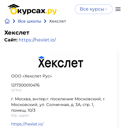
Все курсы
Нейросеть
Все курсы
Все школы
Хекслет
Нейросеть и ИИ
и ИИ
Хекслет
Курсы по
Сайт:
https://hexlet.io/
Программирование
искусственному
интеллекту
Бизнес
Курсы по нейросетям
и
Бесплатно
финансы
ООО «Хекслет Рус»
1217300010476
Дизайн
ОГРН
г. Москва, вн.тер.г. поселение Московский, г.
Аналитика
Московский, ул. Солнечная, д. 3А, стр. 1,
помещ. 10/3
Юр. адрес
Видео,
https://hexlet.io/