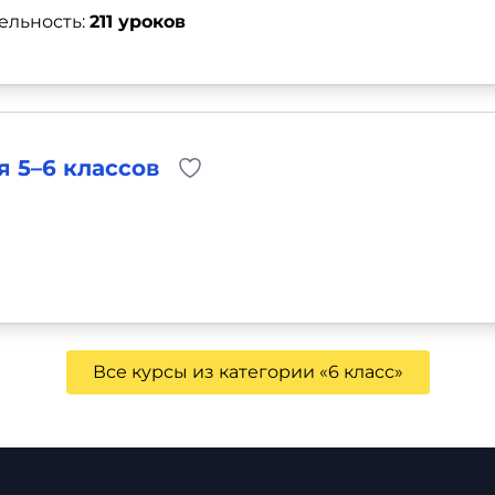
ельность:
211 уроков
 5–6 классов
Все курсы из категории «6 класс»