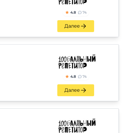
4.8
74
Далее
4.8
74
Далее