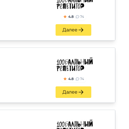
4.8
74
Далее
4.8
74
Далее