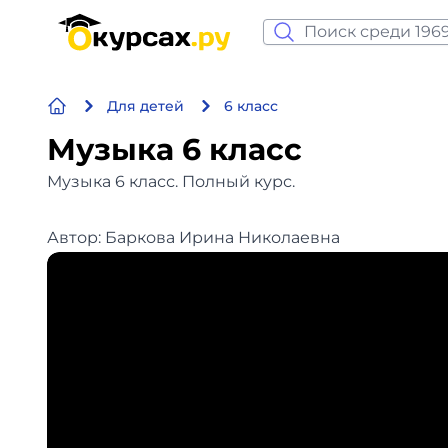
Нейросеть и ИИ
Для детей
6 класс
Программирование
Музыка 6 класс
Бизнес и финансы
Музыка 6 класс. Полный курс.
Дизайн
Автор: Баркова Ирина Николаевна
Аналитика
Видео, фото, аудио
Маркетинг
Иностранный язык