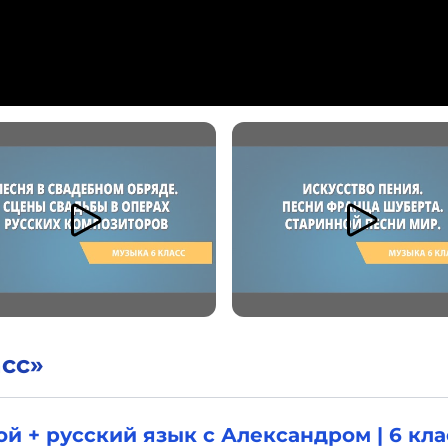
асс»
й + русский язык с Александром | 6 кла