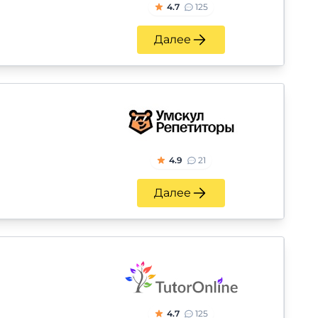
4.7
125
Далее
4.9
21
Далее
4.7
125