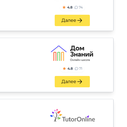
4.8
74
Далее
4.8
71
Далее